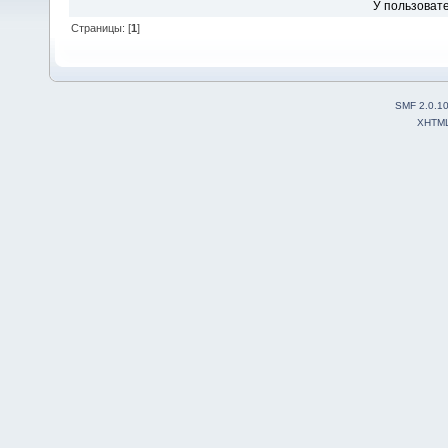
У пользовате
Страницы: [
1
]
SMF 2.0.1
XHTM