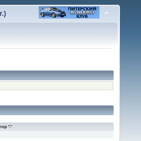
.)
тор