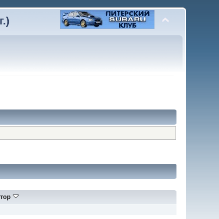
.)
тор