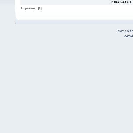
У пользовате
Страницы: [
1
]
SMF 2.0.1
XHTM