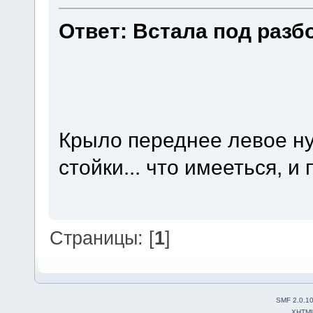
Ответ: Встала под разб
Крыло переднее левое нуж
стойки... что имееться, и
Страницы: [
1
]
SMF 2.0.1
XHTM