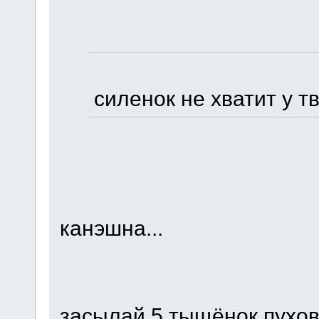
силенок не хватит у т
канэшна...
засылай 5 тыщёнок пуховик