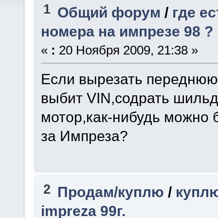
1
Общий форум
/
где е
номера на импрезе 98 ?
«
:
20 Ноября 2009, 21:38 »
Если вырезать переднюю 
выбит VIN,содрать шильд
мотор,как-нибудь можно 
за Импреза?
2
Продам/куплю
/
куплю
impreza 99г.