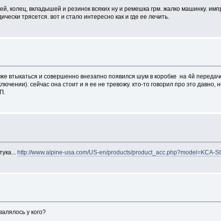
й, колец, вкладышей и резинок всяких ну и ремешка грм. жалко машинку. импр
чески трясется. вот и стало интересно как и где ее лечить.
уже втыкаться и совершенно внезапно появился шум в коробке на 4й передаче
чении). сейчас она стоит и я ее не тревожу. кто-то говорил про это давно, но
П.
ука...
http://www.alpine-usa.com/US-en/products/product_acc.php?model=KCA-
валялось у кого?