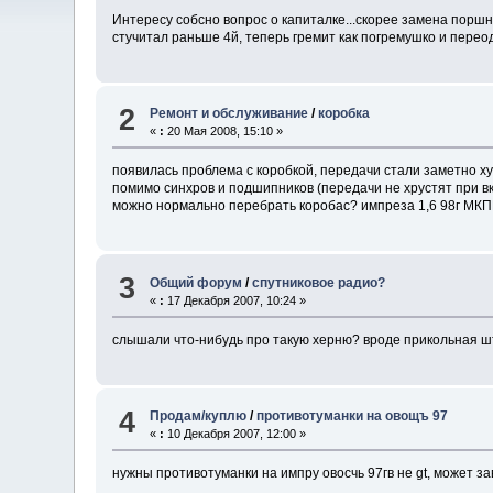
Интересу собсно вопрос о капиталке...скорее замена поршне
стучитал раньше 4й, теперь гремит как погремушко и переоди
2
Ремонт и обслуживание
/
коробка
«
:
20 Мая 2008, 15:10 »
появилась проблема с коробкой, передачи стали заметно х
помимо синхров и подшипников (передачи не хрустят при вклю
можно нормально перебрать коробас? импреза 1,6 98г МКП
3
Общий форум
/
спутниковое радио?
«
:
17 Декабря 2007, 10:24 »
слышали что-нибудь про такую херню? вроде прикольная шт
4
Продам/куплю
/
противотуманки на овощъ 97
«
:
10 Декабря 2007, 12:00 »
нужны противотуманки на импру овосчь 97гв не gt, может за