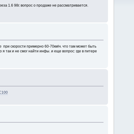
еза 1.6 98г. вопрос о продаже не рассматривается.
 при скорости примерно 60-70км\ч. что там может быть
 я так и не смог найти инфы. и еще вопрос: где в питере
SC100