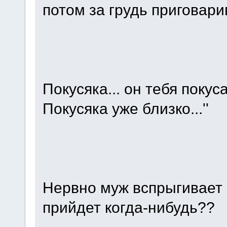
потом за грудь приговари
Покусяка... он тебя пoкуса
Покусяка уже близко...''
Нервно муж вспрыгивает
прийдет когда-нибудь??