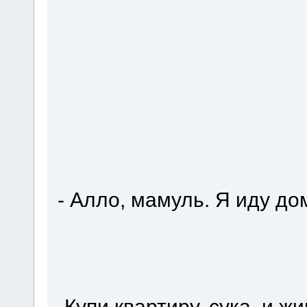
- Алло, мамуль. Я иду до
-Купи квартиру, сука, и ж