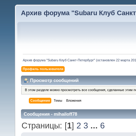
Архив форума "Subaru Клуб Санкт-
Архив форума "Subaru Клуб Санкт-Петербург" (остановлен 22 марта 2010
Профиль пользователя
Просмотр сообщений
В этом разделе можно просмотреть все сообщения, сделанные этим п
Сообщения
Темы
Вложения
Сообщения - mihailoff78
Страницы: [
1
]
2
3
...
6