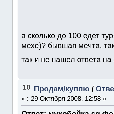
а сколько до 100 едет тур
мехе)? бывшая мечта, так
так и не нашел ответа на 
10
Продам/куплю
/
Отве
«
:
29 Октября 2008, 12:58 »
Ответ: мухобойка sg фо