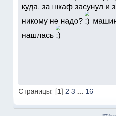
куда, за шкаф засунул и 
никому не надо?
машины
нашлась
Страницы: [
1
]
2
3
...
16
SMF 2.0.1