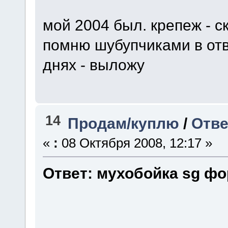
мой 2004 был. крепеж - с
помню шубупчиками в отв
днях - выложу
14
Продам/куплю
/
Отве
«
:
08 Октября 2008, 12:17 »
Ответ: мухобойка sg фо