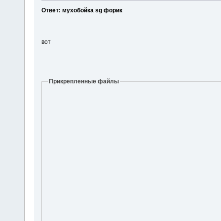
Ответ: мухобойка sg форик
вот
Прикрепленные файлы