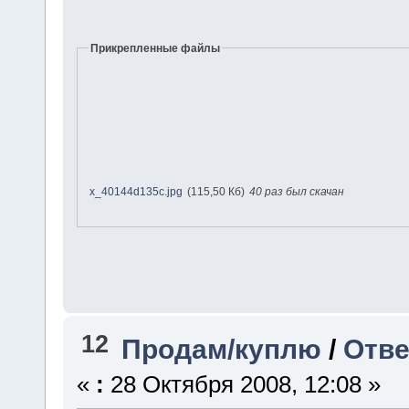
Прикрепленные файлы
x_40144d135c.jpg
(115,50 Кб)
40 раз был скачан
12
Продам/куплю
/
Отве
«
:
28 Октября 2008, 12:08 »