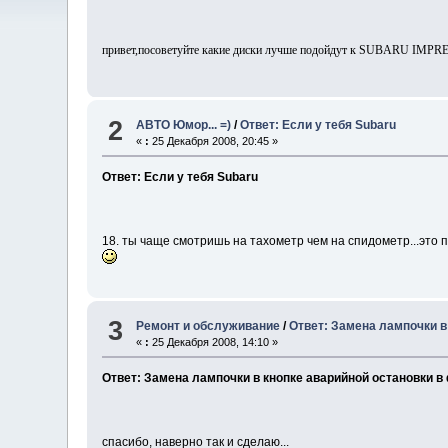
привет,посоветуйте какие диски лучше подойдут к SUBARU IMPR
2
АВТО Юмор... =)
/
Ответ: Если у тебя Subaru
«
:
25 Декабря 2008, 20:45 »
Ответ: Если у тебя Subaru
18. ты чаще смотришь на тахометр чем на спидометр...это 
3
Ремонт и обслуживание
/
Ответ: Замена лампочки в
«
:
25 Декабря 2008, 14:10 »
Ответ: Замена лампочки в кнопке аварийной остановки в
спасибо, наверно так и сделаю...