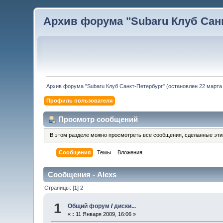
Архив форума "Subaru Клуб Санкт
Архив форума "Subaru Клуб Санкт-Петербург" (остановлен 22 марта 
Профиль пользователя
Просмотр сообщений
В этом разделе можно просмотреть все сообщения, сделанные эт
Сообщения
Темы
Вложения
Сообщения - Alexs
Страницы: [
1
]
2
1
Общий форум
/
диски...
«
:
11 Января 2009, 16:06 »