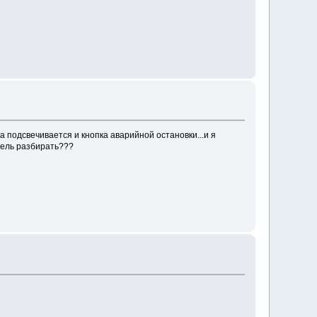
га подсвечивается и кнопка аварийной остановки...и я
анель разбирать???