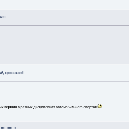
реля
Ай, кросавчег!!!
х вершин в разных дисциплинах автомобильного спорта!!!
!!!!!!!!!