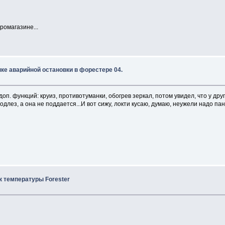
ромагазине...
ке аварийной остановки в форестере 04.
оп. функций: круиз, противотуманки, обогрев зеркал, потом увидел, что у дру
подлез, а она не поддается...И вот сижу, локти кусаю, думаю, неужели надо п
ик температуры Forester