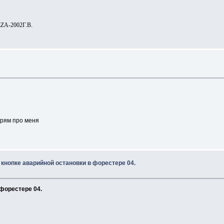
EZA-2002Г.В.
прям про меня
 кнопке аварийной остановки в форестере 04.
 форестере 04.