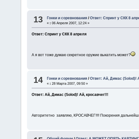
13
Гонки и соревнования
/
Ответ: Спринт у СКК 8 ап
«
:
06 Апреля 2007, 12:24 »
Ответ: Спринт у СКК 8 апреля
А я вот тоже думаю секретное оружие выкатить может?
14
Гонки и соревнования
/
Ответ: Ай, Димас (Solod)! 
«
:
28 Марта 2007, 09:50 »
Ответ: Ай, Димас (Solod)! Ай, кросавчег!!!
Авторитетно заявляю, КРОСАВЧЕГ!!!! Покорения дальнейши
Общий форум
/
Ответ: А МОЖЕТ ОПЯТЬ КАРТИНГ !!!!