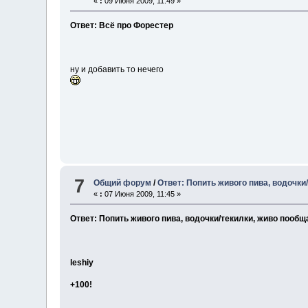
«
:
09 Июня 2009, 11:49 »
Ответ: Всё про Форестер
ну и добавить то нечего
7
Общий форум
/
Ответ: Попить живого пива, водочки
«
:
07 Июня 2009, 11:45 »
Ответ: Попить живого пива, водочки/текилки, живо пообщ
leshiy
+100!