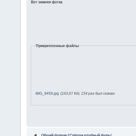
Вот зимняя фотка
Прикрепленные файлы
IMG_9459.jpg
(243,07 Кб)
154 раз был скачан
Общий форум
/
Спёрли клубный форь!