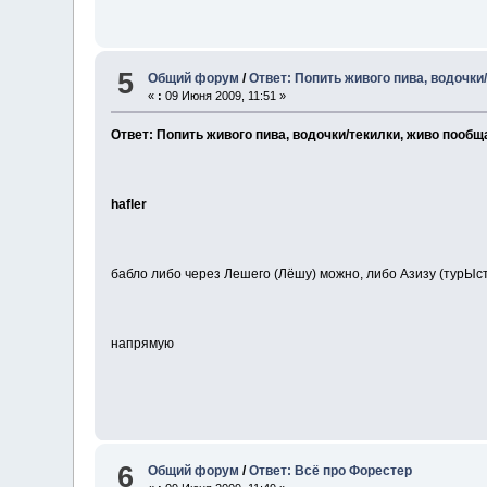
5
Общий форум
/
Ответ: Попить живого пива, водочки
«
:
09 Июня 2009, 11:51 »
Ответ: Попить живого пива, водочки/текилки, живо пообщ
hafler
бабло либо через Лешего (Лёшу) можно, либо Азизу (турЫст
напрямую
6
Общий форум
/
Ответ: Всё про Форестер