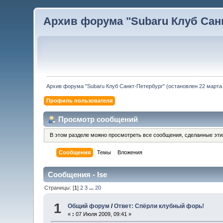
Архив форума "Subaru Клуб Санкт
Архив форума "Subaru Клуб Санкт-Петербург" (остановлен 22 марта 
Профиль пользователя
Просмотр сообщений
В этом разделе можно просмотреть все сообщения, сделанные эт
Сообщения
Темы
Вложения
Сообщения - Ise
Страницы: [
1
]
2
3
...
20
1
Общий форум
/
Ответ: Спёрли клубный форь!
«
:
07 Июля 2009, 09:41 »