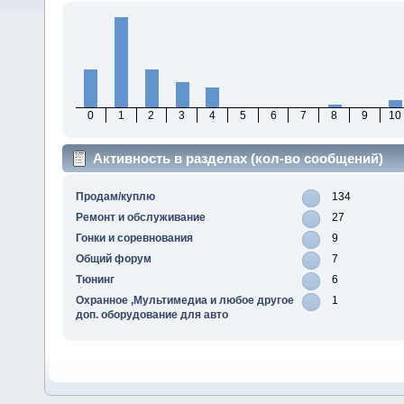
0
1
2
3
4
5
6
7
8
9
10
Активность в разделах (кол-во сообщений)
Продам/куплю
134
Ремонт и обслуживание
27
Гонки и соревнования
9
Общий форум
7
Тюнинг
6
Охранное ,Мультимедиа и любое другое
1
доп. оборудование для авто