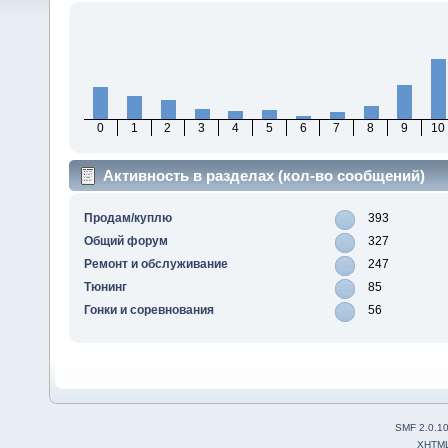
0
1
2
3
4
5
6
7
8
9
10
Активность в разделах (кол-во сообщений)
Продам/куплю
393
Общий форум
327
Ремонт и обслуживание
247
Тюнинг
85
Гонки и соревнования
56
SMF 2.0.1
XHTM