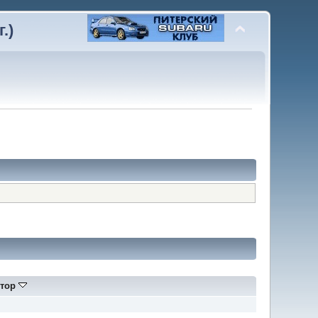
.)
тор