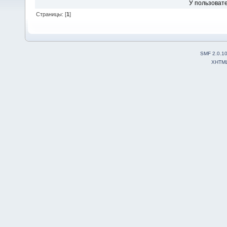
У пользовате
Страницы: [
1
]
SMF 2.0.1
XHTM