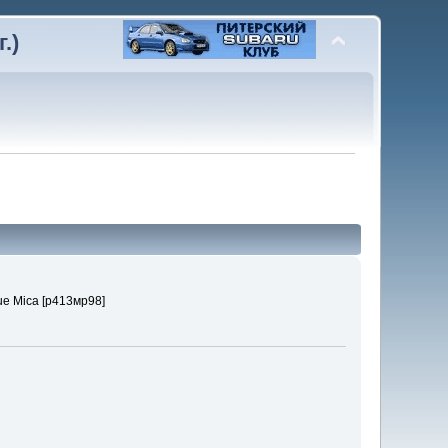
.)
ue Mica [р413мр98]