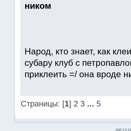
ником
Народ, кто знает, как кл
субару клуб с петропавло
приклеить =/ она вроде н
Страницы: [
1
]
2
3
...
5
SMF 2.0.1