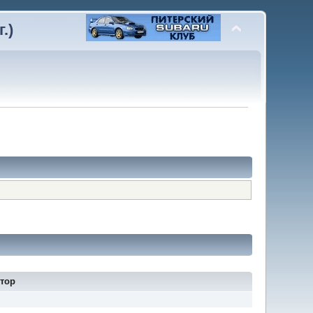
.)
тор