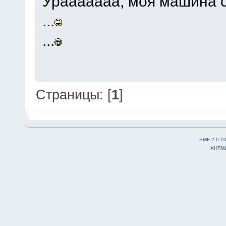
Урааааааа, моя машина сн
...
...
Страницы: [
1
]
SMF 2.0.1
XHTM