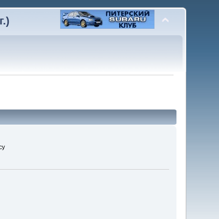
.)
cy