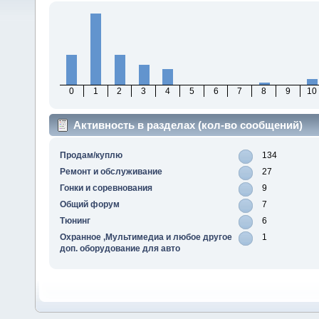
0
1
2
3
4
5
6
7
8
9
10
Активность в разделах (кол-во сообщений)
Продам/куплю
134
Ремонт и обслуживание
27
Гонки и соревнования
9
Общий форум
7
Тюнинг
6
Охранное ,Мультимедиа и любое другое
1
доп. оборудование для авто