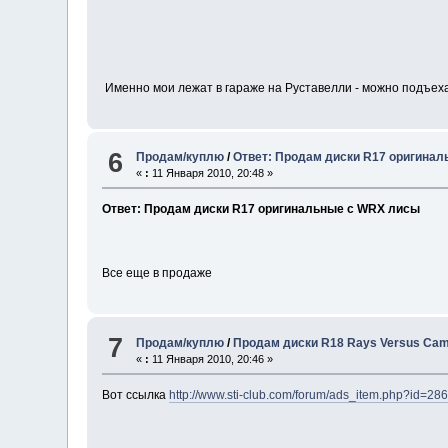
Именно мои лежат в гараже на Руставелли - можно подъеха
6
Продам/куплю
/
Ответ: Продам диски R17 оригина
«
:
11 Января 2010, 20:48 »
Ответ: Продам диски R17 оригинальные с WRX лисы
Все еще в продаже
7
Продам/куплю
/
Продам диски R18 Rays Versus Cam
«
:
11 Января 2010, 20:46 »
Вот ссылка
http://www.sti-club.com/forum/ads_item.php?id=28