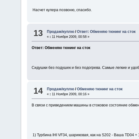
Насчет кулера позвоню, спасибо.
13
Продам/куплю
/
Ответ: Обменяю тюнинг на сток
«
:
11 Ноября 2009, 00:58 »
Ответ: Обменяю тюнинг на сток
Сидушки без подушек и без подогрева. Самые легкие и удоб
14
Продам/куплю
/
Обменяю тюнинг на сток
«
:
11 Ноября 2009, 00:16 »
В связи с приведением машины в стоковое состояние обме
1) Турбина IHI VF34, шариковая, как на S202 - Ваша TD04 + 