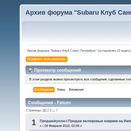
Архив форума "Subaru Клуб Санкт
Архив форума "Subaru Клуб Санкт-Петербург" (остановлен 22 марта 
Профиль пользователя
Просмотр сообщений
В этом разделе можно просмотреть все сообщения, сделанные эт
Сообщения
Темы
Вложения
Сообщения - Falcon
Страницы: [
1
]
2
3
...
7
1
Продам/куплю
/
Продам велюровые коврики на Имп
«
:
09 Февраля 2010, 02:09 »