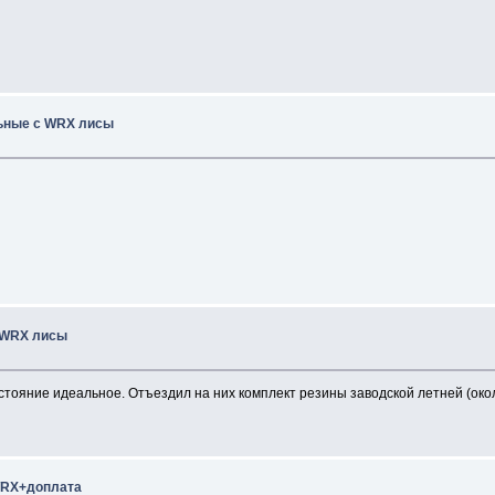
льные с WRX лисы
 WRX лисы
стояние идеальное. Отъездил на них комплект резины заводской летней (окол
 WRX+доплата