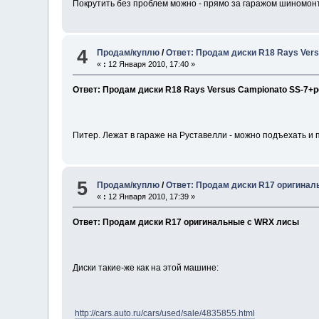
Покрутить без проблем можно - прямо за гаражом шиномон
4
Продам/куплю
/
Ответ: Продам диски R18 Rays Ver
«
:
12 Января 2010, 17:40 »
Ответ: Продам диски R18 Rays Versus Campionato SS-7+
Питер. Лежат в гараже на Руставелли - можно подъехать и п
5
Продам/куплю
/
Ответ: Продам диски R17 оригина
«
:
12 Января 2010, 17:39 »
Ответ: Продам диски R17 оригинальные с WRX лисы
Диски такие-же как на этой машине:
http://cars.auto.ru/cars/used/sale/4835855.html