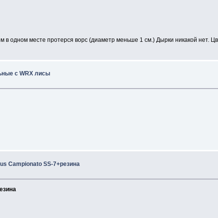
 в одном месте протерся ворс (диаметр меньше 1 см.) Дырки никакой нет. Цв
льные с WRX лисы
sus Campionato SS-7+резина
резина