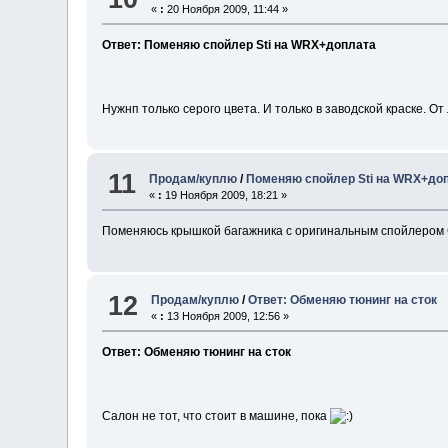
«
:
20 Ноября 2009, 11:44 »
Ответ: Поменяю спойлер Sti на WRX+доплата
Нужнп только серого цвета. И только в заводской краске. От
11
Продам/куплю
/
Поменяю спойлер Sti на WRX+до
«
:
19 Ноября 2009, 18:21 »
Поменяюсь крышкой багажника с оригинальным спойлером С
12
Продам/куплю
/
Ответ: Обменяю тюнинг на сток
«
:
13 Ноября 2009, 12:56 »
Ответ: Обменяю тюнинг на сток
Салон не тот, что стоит в машине, пока