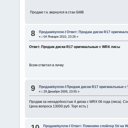
Продаю т.к. вернулся в стан БМВ
8
Продам/куплю
/
Ответ: Продам диски R17 оригина
«
:
04 Января 2010, 23:26 »
Ответ: Продам диски R17 оригинальные с WRX лисы
Всем ответил в личку
9
Продам/куплю
/
Продам диски R17 оригинальные с
«
:
29 Декабря 2009, 23:55 »
Продам за ненадобностью 4 диска с WRX 06 года (лиса). Со
Цена вопроса 13000 руб. Торг есть )
10
Продам/куплю
/
Ответ: Поменяю спойлер Sti на