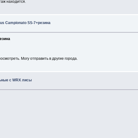
таж находится.
sus Campionato SS-7+резина
резина
осмотреть. Могу отправить в другие города.
льные с WRX лисы