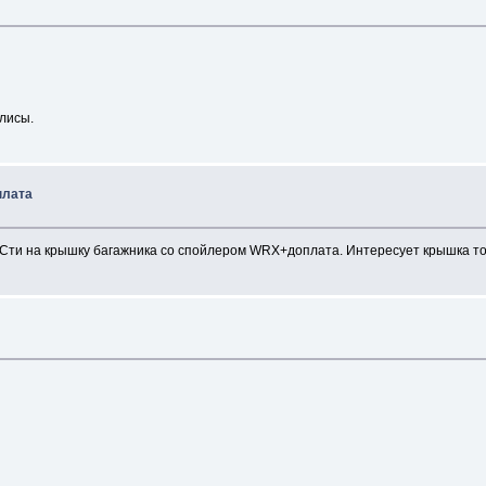
 лисы.
плата
ти на крышку багажника со спойлером WRX+доплата. Интересует крышка тол