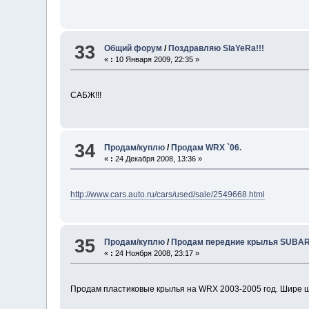
33
Общий форум
/
Поздравляю SlaYeRa!!!
«
:
10 Января 2009, 22:35 »
САБЖ!!!
34
Продам/куплю
/
Продам WRX `06.
«
:
24 Декабря 2008, 13:36 »
http://www.cars.auto.ru/cars/used/sale/2549668.html
35
Продам/куплю
/
Продам передние крылья SUBAR
«
:
24 Ноября 2008, 23:17 »
Продам пластиковые крылья на WRX 2003-2005 год. Шире шт