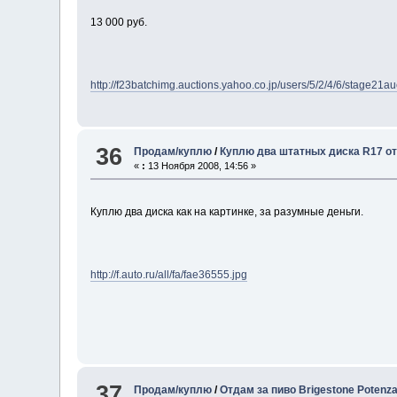
13 000 руб.
http://f23batchimg.auctions.yahoo.co.jp/users/5/2/4/6/stage
36
Продам/куплю
/
Куплю два штатных диска R17 от
«
:
13 Ноября 2008, 14:56 »
Куплю два диска как на картинке, за разумные деньги.
http://f.auto.ru/all/fa/fae36555.jpg
37
Продам/куплю
/
Отдам за пиво Brigestone Potenz