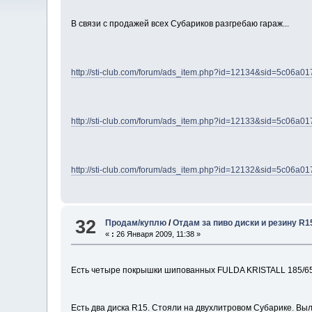
В связи с продажей всех Субариков разгребаю гараж...
http://sti-club.com/forum/ads_item.php?id=12134&sid=5c06
http://sti-club.com/forum/ads_item.php?id=12133&sid=5c06
http://sti-club.com/forum/ads_item.php?id=12132&sid=5c06
32
Продам/куплю
/
Отдам за пиво диски и резину R1
«
:
26 Января 2009, 11:38 »
Есть четыре покрышки шипованных FULDA KRISTALL 185/65 
Есть два диска R15. Стояли на двухлитровом Субарике. Выл