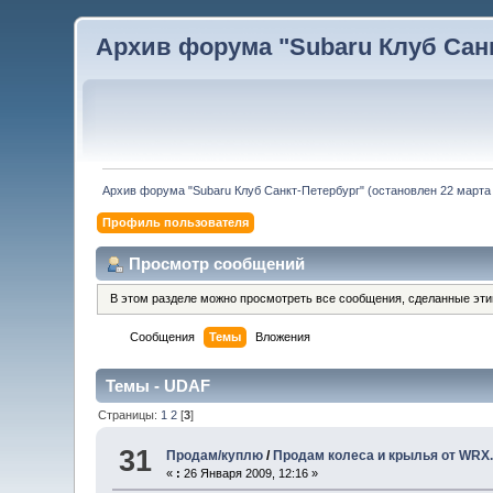
Архив форума "Subaru Клуб Санкт
Архив форума "Subaru Клуб Санкт-Петербург" (остановлен 22 марта 
Профиль пользователя
Просмотр сообщений
В этом разделе можно просмотреть все сообщения, сделанные эт
Сообщения
Темы
Вложения
Темы - UDAF
Страницы:
1
2
[
3
]
31
Продам/куплю
/
Продам колеса и крылья от WRX
«
:
26 Января 2009, 12:16 »