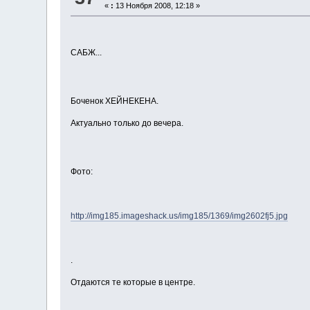
«
:
13 Ноября 2008, 12:18 »
САБЖ...
Боченок ХЕЙНЕКЕНА.
Актуально только до вечера.
Фото:
http://img185.imageshack.us/img185/1369/img2602fj5.jpg
.
Отдаются те которые в центре.