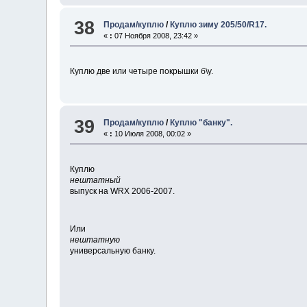
38
Продам/куплю
/
Куплю зиму 205/50/R17.
«
:
07 Ноября 2008, 23:42 »
Куплю две или четыре покрышки б\у.
39
Продам/куплю
/
Куплю "банку".
«
:
10 Июля 2008, 00:02 »
Куплю
нештатный
выпуск на WRX 2006-2007.
Или
нештатную
универсальную банку.