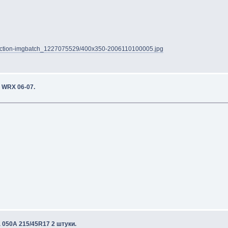
21auction-imgbatch_1227075529/400x350-2006110100005.jpg
 WRX 06-07.
a 050A 215/45R17 2 штуки.