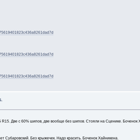
a0175619401823c436a8261dad7d
a0175619401823c436a8261dad7d
a0175619401823c436a8261dad7d
5.
R15. Две с 60% шипов, две вообще без шипов. Стояли на Сценике. Боченок 
ет Субаровский. Без крыжечек. Надо красить. Боченок Хайникена.