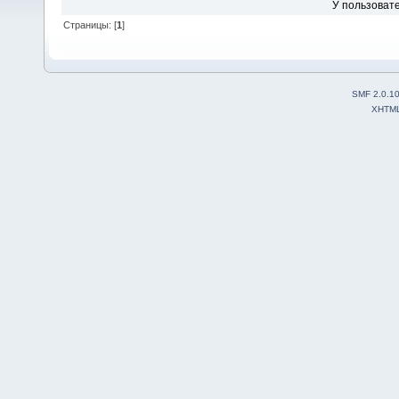
У пользовате
Страницы: [
1
]
SMF 2.0.1
XHTM