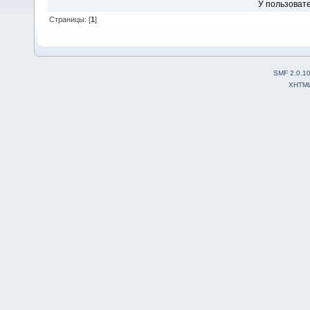
У пользовате
Страницы: [
1
]
SMF 2.0.1
XHTM