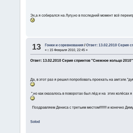
Эх,а я собирался на Лугу,но в последний момент всё переиг
13
Гонки и соревнования
/
Ответ: 13.02.2010 Серия 
«
:
15 Февраля 2010, 22:45 »
Ответ: 13.02.2010 Серия спринтов "Снежное кольцо 2010"
Да, в этот раз я решил попробовать проехать на амтэле."д
",но как оказалось в поворотах был лёд и на этих колёсах я
Поздравляем Дениса с третьим местом!!!!!!!! и конечно 
Solod