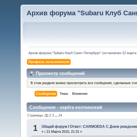
Архив форума "Subaru Клуб Санкт
Архив форума "Subaru Клуб Санкт-Петербург" (остановлен 22 марта 
Профиль пользователя
Просмотр сообщений
В этом разделе можно просмотреть все сообщения, сделанные эт
Сообщения
Темы
Вложения
Сообщения - серёга колпинский
Страницы: [
1
]
2
3
...
24
1
Общий форум
/
Ответ: CARMOEDA С Днем рождения!
«
:
21 Марта 2010, 21:31 »