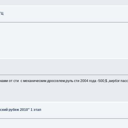
ГЦ
ками от сти с механическим дросселем,руль сти 2004 года -500;$.,аирбэг па
ский рубеж 2010" 1 этап