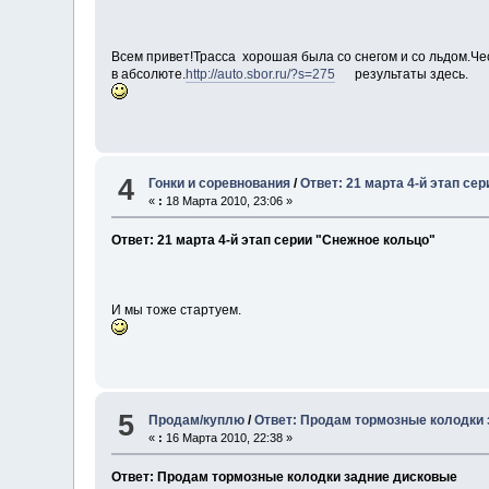
Всем привет!Трасса хорошая была со снегом и со льдом.Че
в абсолюте.
http://auto.sbor.ru/?s=275
результаты здесь.
4
Гонки и соревнования
/
Ответ: 21 марта 4-й этап се
«
:
18 Марта 2010, 23:06 »
Ответ: 21 марта 4-й этап серии "Снежное кольцо"
И мы тоже стартуем.
5
Продам/куплю
/
Ответ: Продам тормозные колодки
«
:
16 Марта 2010, 22:38 »
Ответ: Продам тормозные колодки задние дисковые