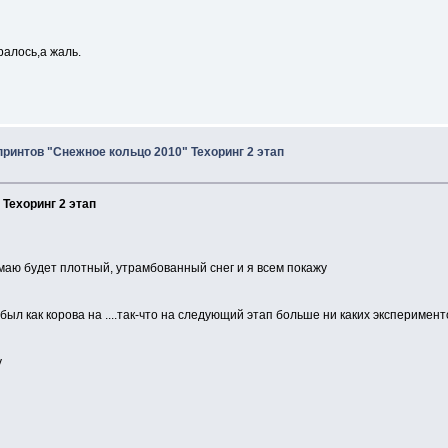
ралось,а жаль.
спринтов "Снежное кольцо 2010" Техоринг 2 этап
 Техоринг 2 этап
умаю будет плотный, утрамбованный снег и я всем покажу
 был как корова на ....так-что на следующий этап больше ни каких эксперимент
Диму