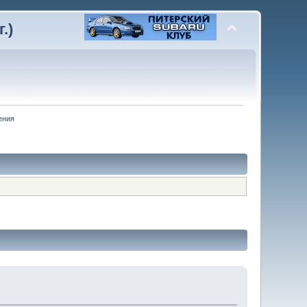
.)
ения