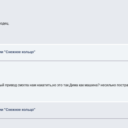
лодец.
рии "Снежное кольцо"
ный привод смогла нам накатить,но это так.Дима как машина? несильно пост
рии "Снежное кольцо"