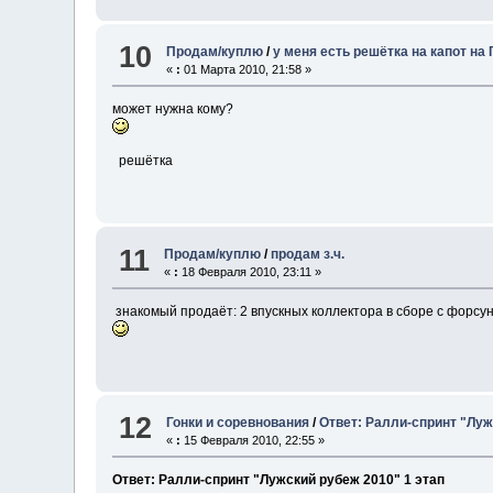
10
Продам/куплю
/
у меня есть решётка на капот на 
«
:
01 Марта 2010, 21:58 »
может нужна кому?
решётка
11
Продам/куплю
/
продам з.ч.
«
:
18 Февраля 2010, 23:11 »
знакомый продаёт: 2 впускных коллектора в сборе с форсун
12
Гонки и соревнования
/
Ответ: Ралли-спринт "Луж
«
:
15 Февраля 2010, 22:55 »
Ответ: Ралли-спринт "Лужский рубеж 2010" 1 этап