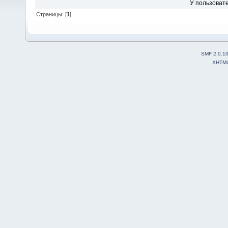
У пользовате
Страницы: [
1
]
SMF 2.0.1
XHTM