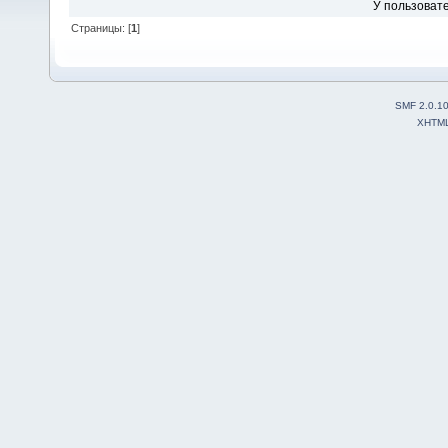
У пользовате
Страницы: [
1
]
SMF 2.0.1
XHTM