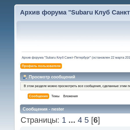
Архив форума "Subaru Клуб Санкт-
Архив форума "Subaru Клуб Санкт-Петербург" (остановлен 22 марта 2010
Профиль пользователя
Просмотр сообщений
В этом разделе можно просмотреть все сообщения, сделанные этим п
Сообщения
Темы
Вложения
Сообщения - nester
Страницы:
1
...
4
5
[
6
]