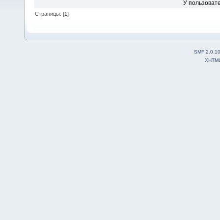
У пользовате
Страницы: [
1
]
SMF 2.0.1
XHTM