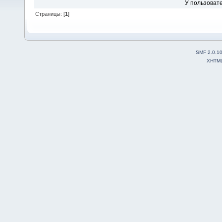
У пользовате
Страницы: [
1
]
SMF 2.0.1
XHTM