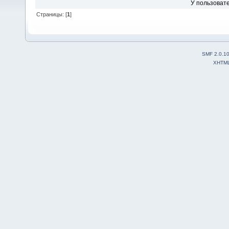
У пользовате
Страницы: [
1
]
SMF 2.0.1
XHTM