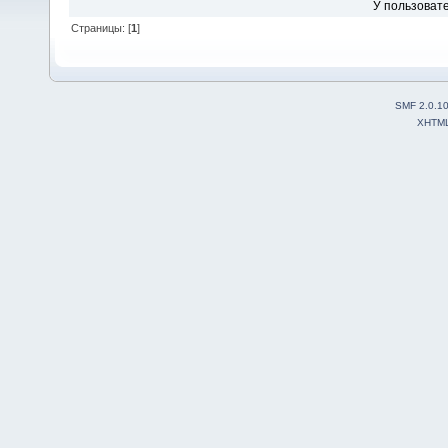
У пользовате
Страницы: [
1
]
SMF 2.0.1
XHTM