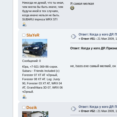
Никогда не думай, что ты иная,
Я самая мелкая
чем могла бы быть иначе, чем
будучи иной в тех случаях,
когда иначе нельзя не быть.
SUBARU impreza WRX STI
Ответ: Когда у кого ДР. 
SlaYeR
«
Ответ #51 :
21 Мая 2009, 1
Ответ: Когда у кого ДР. Призн
Сообщений: 0
не, lsass.exe самый мелкий, он 
Юра, +7-921-369-86-сорок.
Subaru - Friends Included (c)
Forester 07 XT AT чОрный,
Forester 08 XT AT. Log: Justy
90, Forester 03 XT AT, WRX 04
AT, GrandVitara 3D 07, WRX 06
чОрный.
Ответ: Когда у кого ДР. 
Dozik
«
Ответ #52 :
21 Мая 2009, 1