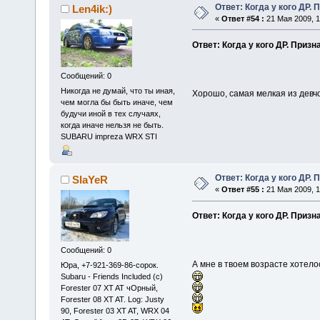
Ответ: Когда у кого ДР. 
Len4ik:)
«
Ответ #54 :
21 Мая 2009, 1
Ответ: Когда у кого ДР. Призн
Сообщений: 0
Никогда не думай, что ты иная,
Хорошо, самая мелкая из девчо
чем могла бы быть иначе, чем
будучи иной в тех случаях,
когда иначе нельзя не быть.
SUBARU impreza WRX STI
Ответ: Когда у кого ДР. 
SlaYeR
«
Ответ #55 :
21 Мая 2009, 1
Ответ: Когда у кого ДР. Призн
Сообщений: 0
А мне в твоем возрасте хотело
Юра, +7-921-369-86-сорок.
Subaru - Friends Included (c)
Forester 07 XT AT чОрный,
Forester 08 XT AT. Log: Justy
90, Forester 03 XT AT, WRX 04