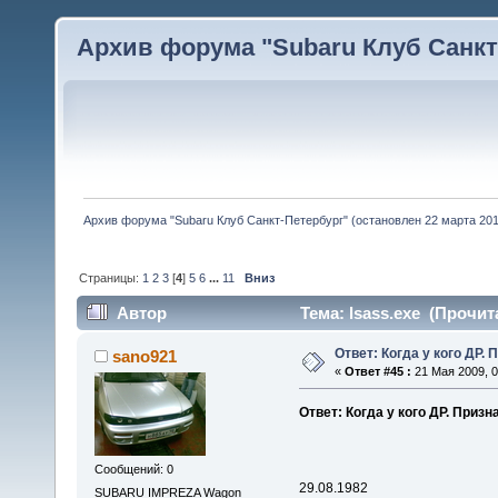
Архив форума "Subaru Клуб Санкт-
Архив форума "Subaru Клуб Санкт-Петербург" (остановлен 22 марта 2010
Страницы:
1
2
3
[
4
]
5
6
...
11
Вниз
Автор
Тема: lsass.exe (Прочит
Ответ: Когда у кого ДР. 
sano921
«
Ответ #45 :
21 Мая 2009, 0
Ответ: Когда у кого ДР. Призн
Сообщений: 0
29.08.1982
SUBARU IMPREZA Wagon