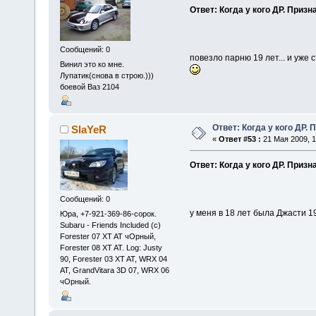
Ответ: Когда у кого ДР. Призн
Сообщений: 0
повезло парню 19 лет... и уже ст
Винил это ко мне.
Лупатик(снова в строю.)))
боевой Ваз 2104
Ответ: Когда у кого ДР. 
SlaYeR
«
Ответ #53 :
21 Мая 2009, 1
Ответ: Когда у кого ДР. Призн
Сообщений: 0
у меня в 18 лет была Джасти 19
Юра, +7-921-369-86-сорок.
Subaru - Friends Included (c)
Forester 07 XT AT чОрный,
Forester 08 XT AT. Log: Justy
90, Forester 03 XT AT, WRX 04
AT, GrandVitara 3D 07, WRX 06
чОрный.