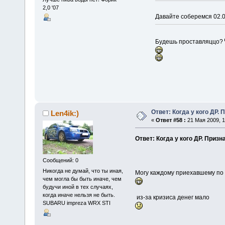
2,0 '07
Давайте соберемся 02.0
Будешь проставляццо?
Ответ: Когда у кого ДР. 
Len4ik:)
«
Ответ #58 :
21 Мая 2009, 1
Ответ: Когда у кого ДР. Призн
Сообщений: 0
Никогда не думай, что ты иная,
Могу каждому приехавшему по
чем могла бы быть иначе, чем
будучи иной в тех случаях,
когда иначе нельзя не быть.
из-за кризиса денег мало
SUBARU impreza WRX STI