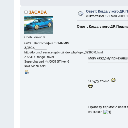
Ответ: Когда у кого ДР. 
3ACADA
«
Ответ #59 :
21 Мая 2009, 1
Ответ: Когда у кого ДР. Призн
Сообщений: 0
GPS :: Картография :: GARMIN
ЗДЕСЬ_______
http://forum.freerace.spb.ru/index.php/topic,32368.0.html
2.5STi / Range Rover
Могу каждому приехавше
Supercharged =) /GC8 STi ver.6
sold /WRX sold
Я буду точно!
Привезу термос с чаем
контакте