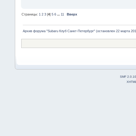
Страницы:
1
2
3
[
4
]
5
6
...
11
Вверх
Архив форума "Subaru Клуб Санкт-Петербург" (остановлен 22 марта 2010
SMF 2.0.1
XHTM