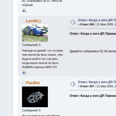
AT, GrandVitara 3D 07, WRX 06
чОрный.
Ответ: Когда у кого ДР. 
Len4ik:)
«
Ответ #56 :
21 Мая 2009, 1
Ответ: Когда у кого ДР. Призн
Сообщений: 0
Никогда не думай, что ты иная,
Давайте соберемся 02.06 вече
чем могла бы быть иначе, чем
будучи иной в тех случаях,
когда иначе нельзя не быть.
SUBARU impreza WRX STI
Ответ: Когда у кого ДР. 
Pacifist
«
Ответ #57 :
21 Мая 2009, 1
Ответ: Когда у кого ДР. Призн
Сообщений: 0
Лучше пива воды нет! Форик