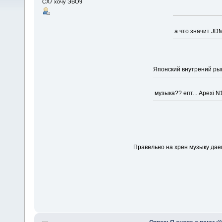
CX7 хочу ЭВО9
а что значит J
Японский внутрений ры
музыка?? епт... Apexi N
Правельно на хрен музыку дае