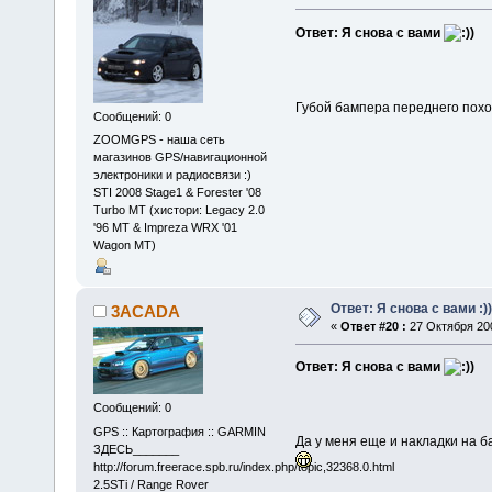
Ответ: Я снова с вами
Губой бампера переднего похож
Сообщений: 0
ZOOMGPS - наша сеть
магазинов GPS/навигационной
электроники и радиосвязи :)
STI 2008 Stage1 & Forester '08
Turbo MT (хистори: Legacy 2.0
'96 MT & Impreza WRX '01
Wagon MT)
Ответ: Я снова с вами :))
3ACADA
«
Ответ #20 :
27 Октября 200
Ответ: Я снова с вами
Сообщений: 0
GPS :: Картография :: GARMIN
Да у меня еще и накладки на ба
ЗДЕСЬ_______
http://forum.freerace.spb.ru/index.php/topic,32368.0.html
2.5STi / Range Rover