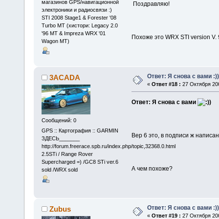
магазинов GPS/навигационной
Поздравляю!
электроники и радиосвязи :)
STI 2008 Stage1 & Forester '08
Turbo MT (хистори: Legacy 2.0
'96 MT & Impreza WRX '01
Похоже это WRX STI version V. 
Wagon MT)
Ответ: Я снова с вами :))
3ACADA
«
Ответ #18 :
27 Октября 200
Ответ: Я снова с вами
Сообщений: 0
GPS :: Картография :: GARMIN
Вер 6 это, в подписи ж написан
ЗДЕСЬ_______
http://forum.freerace.spb.ru/index.php/topic,32368.0.html
2.5STi / Range Rover
Supercharged =) /GC8 STi ver.6
А чем похоже?
sold /WRX sold
Ответ: Я снова с вами :))
Zubus
«
Ответ #19 :
27 Октября 200