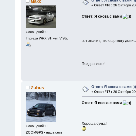
Ответ: Я снова с вами :))
макс
«
Ответ #16 :
26 Октября 200
Ответ: Я снова с вами
Сообщений: 0
Impreza WRX STi ver.IV 98г.
вот значит, что еще могу дописа
Поздравляю!
Ответ: Я снова с вами :))
Zubus
«
Ответ #17 :
26 Октября 200
Ответ: Я снова с вами
Хороша сучка!
Сообщений: 0
ZOOMGPS - наша сеть