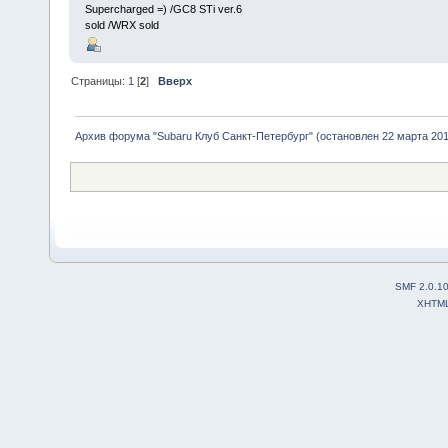
Supercharged =) /GC8 STi ver.6
sold /WRX sold
Страницы:
1
[
2
]
Вверх
Архив форума "Subaru Клуб Санкт-Петербург" (остановлен 22 марта 2010
SMF 2.0.1
XHTM