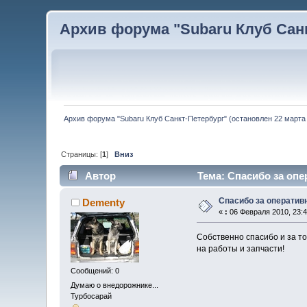
Архив форума "Subaru Клуб Санкт
Архив форума "Subaru Клуб Санкт-Петербург" (остановлен 22 марта 
Страницы: [
1
]
Вниз
Автор
Тема: Спасибо за опе
Спасибо за оператив
Dementy
«
:
06 Февраля 2010, 23:4
Собственно спасибо и за то
на работы и запчасти!
Сообщений: 0
Думаю о внедорожнике...
Турбосарай