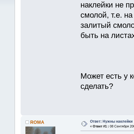
наклейки не п
смолой, т.е. н
залитый смоло
быть на листа
Может есть у к
сделать?
Ответ: Нужны наклейки
ROMA
«
Ответ #1 :
08 Сентября 200