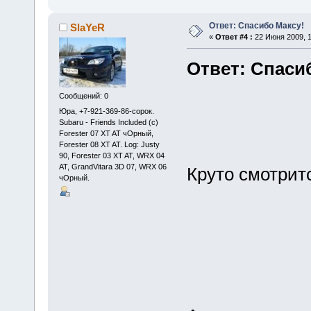
Ответ: Спасибо Максу!
SlaYeR
«
Ответ #4 :
22 Июня 2009, 1
Ответ: Спаси
Сообщений: 0
Юра, +7-921-369-86-сорок.
Subaru - Friends Included (c)
Forester 07 XT AT чОрный,
Forester 08 XT AT. Log: Justy
90, Forester 03 XT AT, WRX 04
AT, GrandVitara 3D 07, WRX 06
Круто смотрит
чОрный.