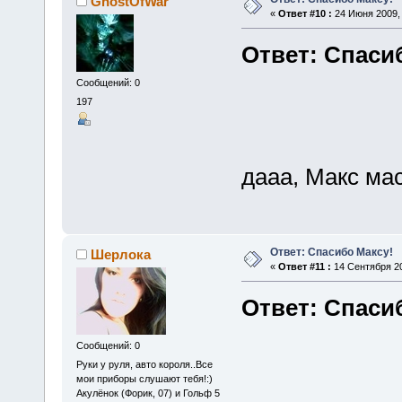
GhostOfWar
«
Ответ #10 :
24 Июня 2009, 
Ответ: Спаси
Сообщений: 0
197
дааа, Макс мас
Ответ: Спасибо Максу!
Шерлока
«
Ответ #11 :
14 Сентября 20
Ответ: Спаси
Сообщений: 0
Руки у руля, авто короля..Все
мои приборы слушают тебя!:)
Акулёнок (Форик, 07) и Гольф 5