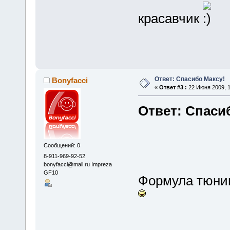
красавчик
Ответ: Спасибо Максу!
Bonyfacci
«
Ответ #3 :
22 Июня 2009, 1
Ответ: Спаси
Сообщений: 0
8-911-969-92-52
bonyfacci@mail.ru Impreza
GF10
Формула тюнин