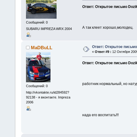
Ответ: Открытое письмо Dozi
Сообщений: 0
А так клеет хорошо,молодец.
SUBARU IMPREZA WRX 2004
Ответ: Открытое письмо
MaDBuLL
«
Ответ #9 :
12 Октября 2009
Ответ: Открытое письмо Dozi
работник нормальный, но нату
Сообщений: 0
http://vkontakte.ru/id284592?
92138 - я вконтакте. Impreza
2006
нада его воспитать!!!