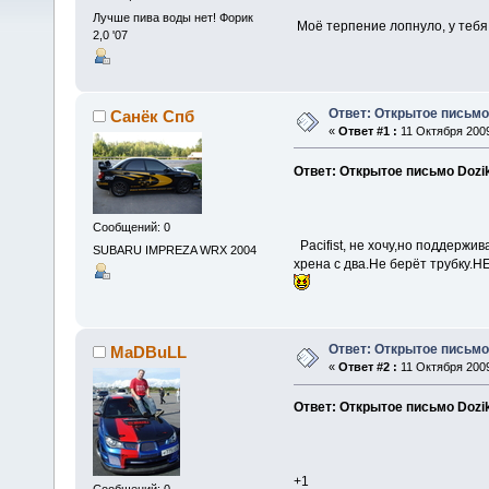
Лучше пива воды нет! Форик
Моё терпение лопнуло, у тебя -
2,0 '07
Ответ: Открытое письмо
Санёк Спб
«
Ответ #1 :
11 Октября 2009
Ответ: Открытое письмо Dozi
Сообщений: 0
Pacifist, не хочу,но поддержи
SUBARU IMPREZA WRX 2004
хрена с два.Не берёт трубку.НЕХО
Ответ: Открытое письмо
MaDBuLL
«
Ответ #2 :
11 Октября 2009
Ответ: Открытое письмо Dozi
+1