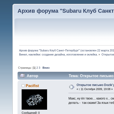
Архив форума "Subaru Клуб Санкт-
Архив форума "Subaru Клуб Санкт-Петербург" (остановлен 22 марта 2010
Винил, наклейки: создание дизайна, изготовление и оклейка.
»
Открытое
Страницы: [
1
]
2
3
Вниз
Автор
Тема: Открытое письмо 
Открытое письмо Dozik'
Pacifist
«
:
11 Октября 2009, 19:08 »
Макс, ну ёп твою.... какого х.
делать - так скажи! За язык те
Сообщений: 0