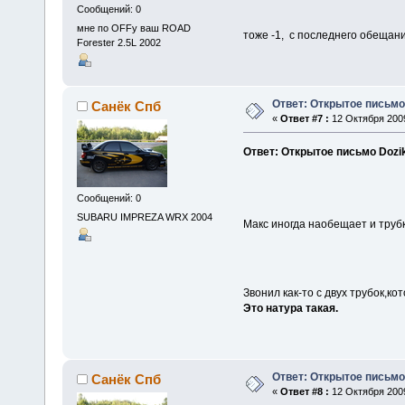
Сообщений: 0
мне по OFFу ваш ROAD
тоже -1, с последнего обещани
Forester 2.5L 2002
Ответ: Открытое письмо
Санёк Спб
«
Ответ #7 :
12 Октября 2009
Ответ: Открытое письмо Dozi
Сообщений: 0
SUBARU IMPREZA WRX 2004
Макс иногда наобещает и трубк
Звонил как-то с двух трубок,ко
Это натура такая.
Ответ: Открытое письмо
Санёк Спб
«
Ответ #8 :
12 Октября 2009