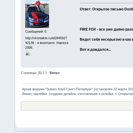
Ответ: Открытое письмо Dozi
FIRE FOX - все уже давно ра
Сообщений: 0
http://vkontakte.ru/id284592?
Ведет себя несерьезно и как в
92138 - я вконтакте. Impreza
2006
Вот и дождался...
Страницы: [
1
]
2
3
Вверх
Архив форума "Subaru Клуб Санкт-Петербург" (остановлен 22 марта 2010
Винил, наклейки: создание дизайна, изготовление и оклейка.
»
Открытое