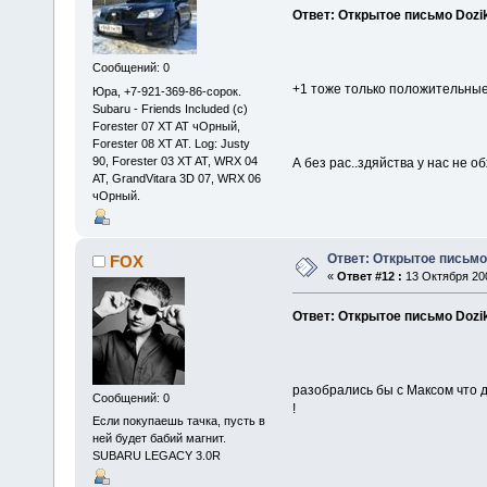
Ответ: Открытое письмо Dozi
Сообщений: 0
+1 тоже только положительные
Юра, +7-921-369-86-сорок.
Subaru - Friends Included (c)
Forester 07 XT AT чОрный,
Forester 08 XT AT. Log: Justy
90, Forester 03 XT AT, WRX 04
А без рас..здяйства у нас не о
AT, GrandVitara 3D 07, WRX 06
чОрный.
Ответ: Открытое письмо
FOX
«
Ответ #12 :
13 Октября 200
Ответ: Открытое письмо Dozi
разобрались бы с Максом что д
Сообщений: 0
!
Если покупаешь тачка, пусть в
ней будет бабий магнит.
SUBARU LEGACY 3.0R