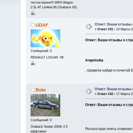
тестостероне!!! WRX Wagon
2.5L AT Limited 06 (Outback 00)
Ответ: Ваши отзывы 
UDAF
«
Ответ #31 :
14 Марта 20
Ответ: Ваши отзывы о стр
Сообщений: 0
RENAULT LOGAN `08
Angelsuba
, правила найди и почитай.
Ответ: Ваши отзывы 
Bobr
«
Ответ #32 :
17 Марта 20
Ответ: Ваши отзывы о стр
Сообщений: 0
Outback Sedan 2000г 2.5
Росгосстрах опять отжигает
аффтамат