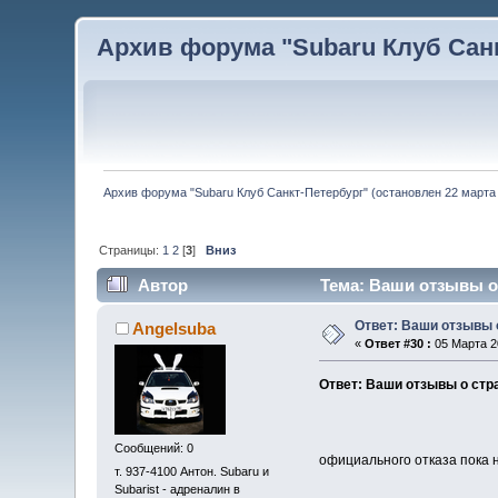
Архив форума "Subaru Клуб Санкт
Архив форума "Subaru Клуб Санкт-Петербург" (остановлен 22 марта 
Страницы:
1
2
[
3
]
Вниз
Автор
Тема: Ваши отзывы о 
Ответ: Ваши отзывы 
Angelsuba
«
Ответ #30 :
05 Марта 20
Ответ: Ваши отзывы о стр
Сообщений: 0
официального отказа пока 
т. 937-4100 Антон. Subaru и
Subarist - адреналин в