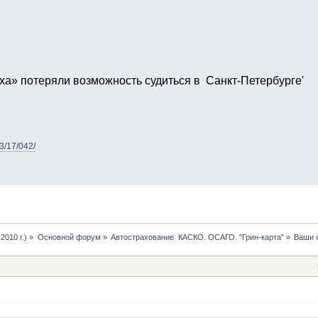
ха» потеряли возможность судиться в Санкт-Петербурге'
3/17/042/
2010 г.)
»
Основной форум
»
Автострахование  КАСКО. ОСАГО. "Грин-карта"
»
Ваши 