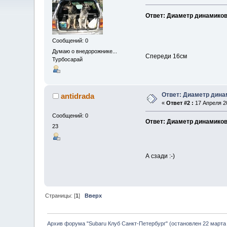
Ответ: Диаметр динамиков
Сообщений: 0
Думаю о внедорожнике...
Спереди 16см
Турбосарай
Ответ: Диаметр дина
antidrada
«
Ответ #2 :
17 Апреля 20
Сообщений: 0
Ответ: Диаметр динамиков
23
А сзади :-)
Страницы: [
1
]
Вверх
Архив форума "Subaru Клуб Санкт-Петербург" (остановлен 22 марта 