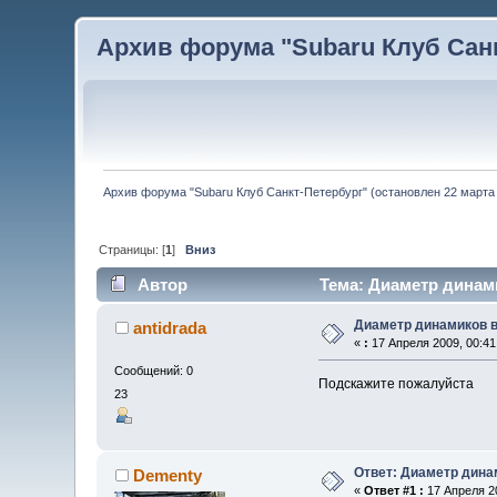
Архив форума "Subaru Клуб Санкт
Архив форума "Subaru Клуб Санкт-Петербург" (остановлен 22 марта 
Страницы: [
1
]
Вниз
Автор
Тема: Диаметр динами
Диаметр динамиков в
antidrada
«
:
17 Апреля 2009, 00:41
Сообщений: 0
Подскажите пожалуйста
23
Ответ: Диаметр дина
Dementy
«
Ответ #1 :
17 Апреля 20