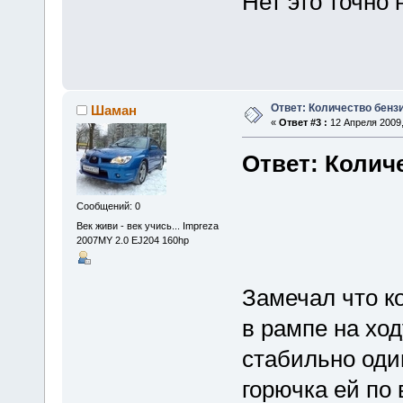
Нет это точно
Ответ: Количество бенз
Шаман
«
Ответ #3 :
12 Апреля 2009,
Ответ: Колич
Сообщений: 0
Век живи - век учись... Impreza
2007MY 2.0 EJ204 160hp
Замечал что к
в рампе на ход
стабильно оди
горючка ей по 