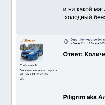
и ни какой ма
холодный бенз
Ответ: Количество бенз
Шаман
«
Ответ #11 :
13 Апреля 2009
Ответ: Колич
Сообщений: 0
Век живи - век учись... Impreza
2007MY 2.0 EJ204 160hp
Piligrim aka 