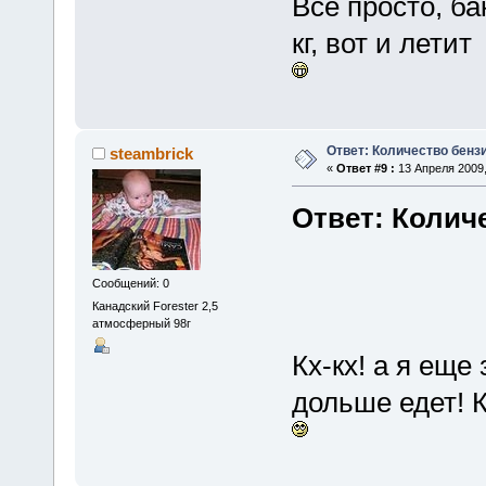
Все просто, ба
кг, вот и летит
Ответ: Количество бенз
steambrick
«
Ответ #9 :
13 Апреля 2009,
Ответ: Колич
Сообщений: 0
Канадский Forester 2,5
атмосферный 98г
Кх-кх! а я еще
дольше едет! К