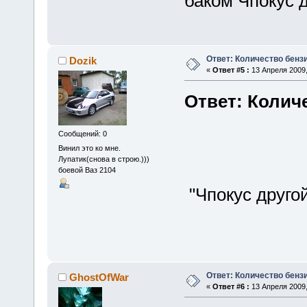
баком Чпокус д
Ответ: Количество бенз
Dozik
«
Ответ #5 :
13 Апреля 2009,
Ответ: Колич
Сообщений: 0
Винил это ко мне.
Лупатик(снова в строю.)))
боевой Ваз 2104
"Чпокус другой 
Ответ: Количество бенз
GhostOfWar
«
Ответ #6 :
13 Апреля 2009,