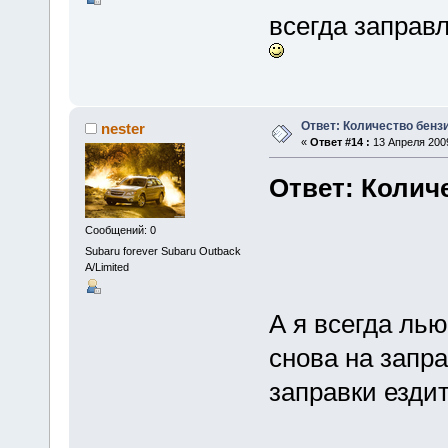
всегда заправ
Ответ: Количество бенз
nester
«
Ответ #14 :
13 Апреля 2009
Ответ: Колич
Сообщений: 0
Subaru forever Subaru Outback
A/Limited
А я всегда лью
снова на запра
заправки езди