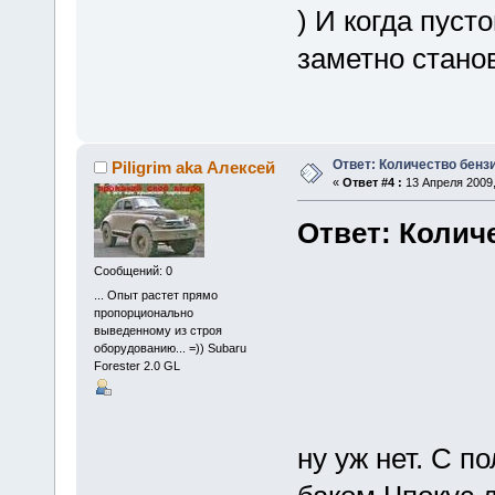
) И когда пусто
заметно станов
Ответ: Количество бенз
Piligrim aka Алексей
«
Ответ #4 :
13 Апреля 2009,
Ответ: Колич
Сообщений: 0
... Опыт pастет пpямо
пpопоpционально
выведенномy из стpоя
обоpyдованию... =)) Subaru
Forester 2.0 GL
ну уж нет. С 