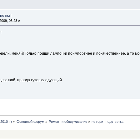
тветка!
009, 03:23 »
!
рели, меняй! Только поищи лампочки поимпортнее и покачественнее, а то мог
дсветкой, правда кузов следующий
2010 г.)
»
Основной форум
»
Ремонт и обслуживание
»
не горит подстветка!