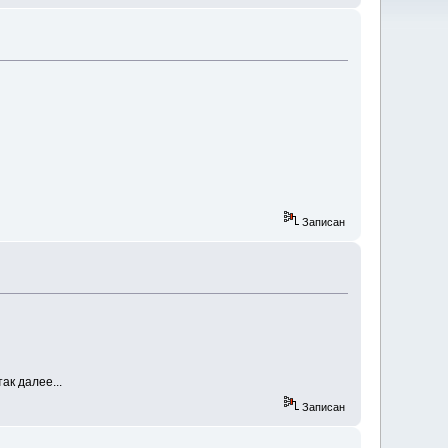
Записан
ак далее...
Записан