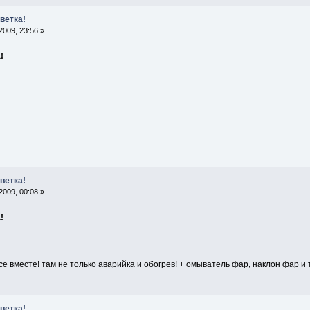
тветка!
009, 23:56 »
!
тветка!
009, 00:08 »
!
е вместе! там не только аварийка и обогрев! + омыватель фар, наклон фар и т
тветка!