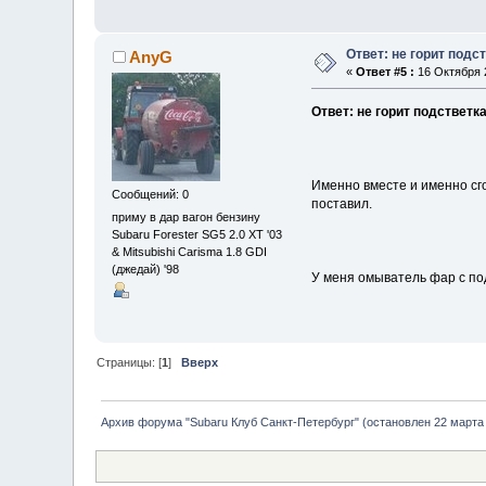
Ответ: не горит подс
AnyG
«
Ответ #5 :
16 Октября 2
Ответ: не горит подстветка
Именно вместе и именно сго
Сообщений: 0
поставил.
приму в дар вагон бензину
Subaru Forester SG5 2.0 XT '03
& Mitsubishi Carisma 1.8 GDI
(джедай) '98
У меня омыватель фар с по
Страницы: [
1
]
Вверх
Архив форума "Subaru Клуб Санкт-Петербург" (остановлен 22 марта 