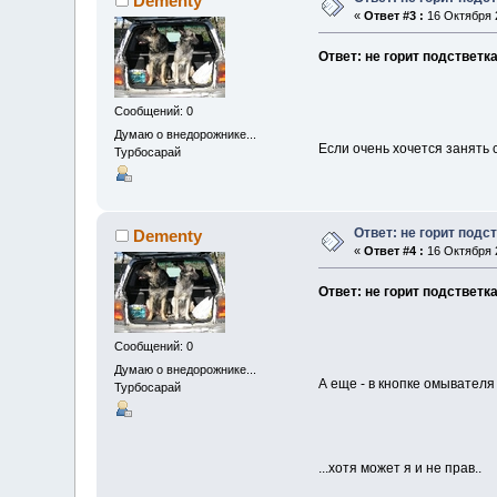
Dementy
«
Ответ #3 :
16 Октября 2
Ответ: не горит подстветка
Сообщений: 0
Думаю о внедорожнике...
Если очень хочется занять 
Турбосарай
Ответ: не горит подс
Dementy
«
Ответ #4 :
16 Октября 2
Ответ: не горит подстветка
Сообщений: 0
Думаю о внедорожнике...
А еще - в кнопке омывател
Турбосарай
...хотя может я и не прав..