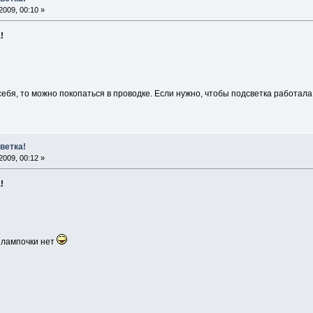
009, 00:10 »
!
себя, то можно покопаться в проводке. Если нужно, чтобы подсветка работал
тветка!
009, 00:12 »
!
я лампочки нет