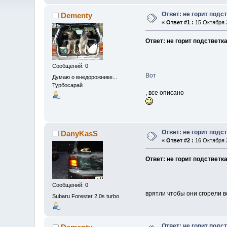
Ответ: не горит подс
Dementy
«
Ответ #1 :
15 Октября 2
Ответ: не горит подстветка
Сообщений: 0
Вот
Думаю о внедорожнике...
Турбосарай
, все описано
Ответ: не горит подс
DanyKasS
«
Ответ #2 :
16 Октября 2
Ответ: не горит подстветка
Сообщений: 0
врятли чтобы они сгорели вс
Subaru Forester 2.0s turbo
Ответ: не горит подс