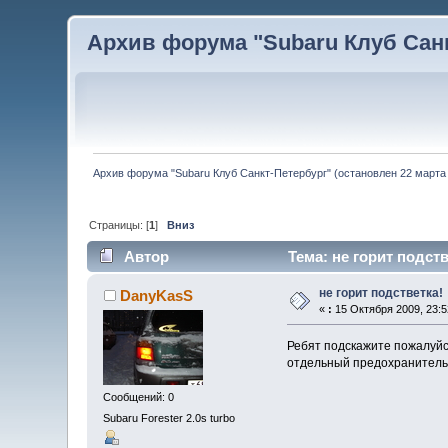
Архив форума "Subaru Клуб Санкт
Архив форума "Subaru Клуб Санкт-Петербург" (остановлен 22 марта 
Страницы: [
1
]
Вниз
Автор
Тема: не горит подств
не горит подстветка!
DanyKasS
«
:
15 Октября 2009, 23:5
Ребят подскажите пожалуйста
отдельный предохранитель?
Сообщений: 0
Subaru Forester 2.0s turbo