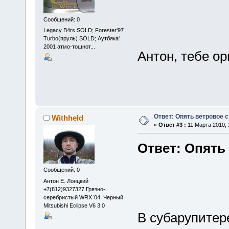
Сообщений: 0
Legacy B4rs SOLD; Forester'97
Turbo(пруль) SOLD; Аутбяка'
2001 атмо-тошнот...
Антон, тебе о
Ответ: Опять ветровое с
Withheld
«
Ответ #3 :
11 Марта 2010, 
Ответ: Опять
Сообщений: 0
Антон Е. Лонцкий
+7(812)9327327 Грязно-
серебристый WRX`04, Черный
Mitsubishi Eclipse V6 3.0
В субарупитере