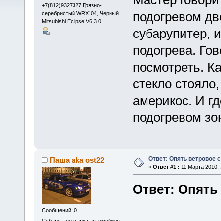
+7(812)9327327 Грязно-
подогревом дво
серебристый WRX`04, Черный
Mitsubishi Eclipse V6 3.0
субарупитер, и
подогрева. Гов
посмотреть. К
стекло стояло,
америкос. И гд
подогревом зо
Ответ: Опять ветровое с
Паша aka ost22
«
Ответ #1 :
11 Марта 2010, 
Ответ: Опять
Сообщений: 0
Субару - не марка автомобиля