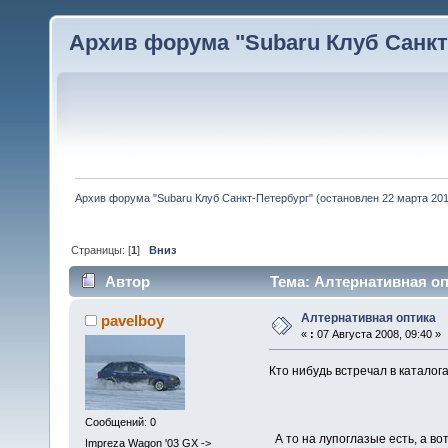
Архив форума "Subaru Клуб Санкт-
Архив форума "Subaru Клуб Санкт-Петербург" (остановлен 22 марта 2010
Страницы: [
1
]
Вниз
Автор
Тема: Алтернативная оп
Алтернативная оптика
pavelboy
«
:
07 Августа 2008, 09:40 »
Кто нибудь встречал в каталог
Сообщений: 0
А то на лупоглазые есть, а вот 
Impreza Wagon '03 GX ->