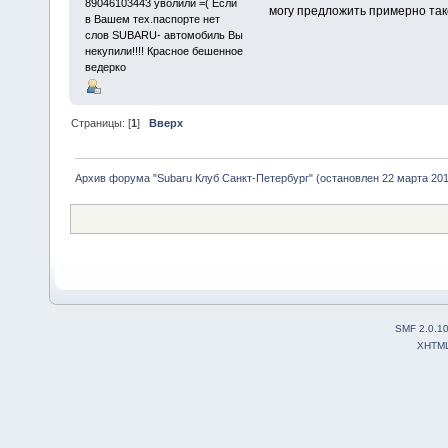
89046103443 уволили =( Если
могу предложить примерно так
в Вашем тех.паспорте нет
слов SUBARU- автомобиль Вы
некупили!!!! Красное бешенное
ведерко
Страницы: [
1
]
Вверх
Архив форума "Subaru Клуб Санкт-Петербург" (остановлен 22 марта 2010
SMF 2.0.1
XHTM