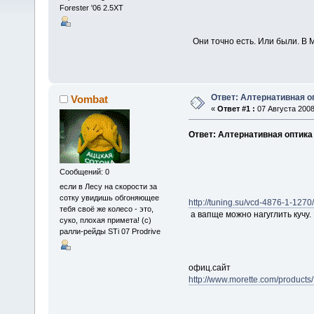
Forester '06 2.5XT
Они точно есть. Или были. В 
Ответ: Алтернативная о
Vombat
«
Ответ #1 :
07 Августа 2008
Ответ: Алтернативная оптика
Сообщений: 0
если в Лесу на скорости за
сотку увидишь обгоняющее
http://tuning.su/vcd-4876-1-1270
тебя своё же колесо - это,
а вапще можно нагуглить кучу.
суко, плохая примета! (с)
ралли-рейды STi 07 Prodrive
офиц.сайт
http://www.morette.com/prod