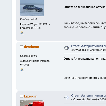
Ответ: Алтернативная оптика
Сообщений: 0
Как и везде, на перечисленных 
Impreza Wagon '03 GX ->
вообще не реально найти? Я уж
Forester '06 2.5XT
Ответ: Алтернативная о
deadman
«
Ответ #5 :
11 Августа 2008,
Сообщений: 0
Ответ: Алтернативная оптика
AutoSportTuning Impreza
WRX'03
если на этих нету, то нет и в
Ответ: Алтернативная о
Lizergin
«
Ответ #6 :
10 Ноября 2008,