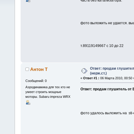
часть без катализатора.
фото выложить не удается. вы
т.89119149667 с 10 до 22
Ответ: продам глушитель
Антон Т
(нерж.ст.)
«
Ответ #1 :
06 Марта 2010, 00:50 
Сообщений: 0
Аэродинамика для тех кто не
Ответ: продам глушитель от ВР
умеет строить мощные
моторы. Subaru impreza WRX
фото удалось выложить на sti-c