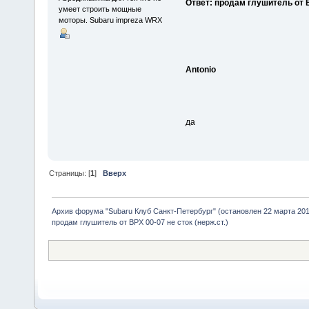
Ответ: продам глушитель от ВР
умеет строить мощные
моторы. Subaru impreza WRX
Antonio
да
Страницы: [
1
]
Вверх
Архив форума "Subaru Клуб Санкт-Петербург" (остановлен 22 марта 2010
продам глушитель от ВРХ 00-07 не сток (нерж.ст.)