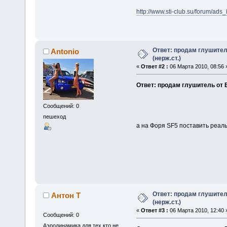
http://www.sti-club.su/forum/ad
Ответ: продам глушитель
Antonio
(нерж.ст.)
«
Ответ #2 :
06 Марта 2010, 08:56 
Ответ: продам глушитель от ВР
Сообщений: 0
пешеход
а на Форя SF5 поставить реал
Ответ: продам глушитель
Антон Т
(нерж.ст.)
«
Ответ #3 :
06 Марта 2010, 12:40 
Сообщений: 0
Аэродинамика для тех кто не