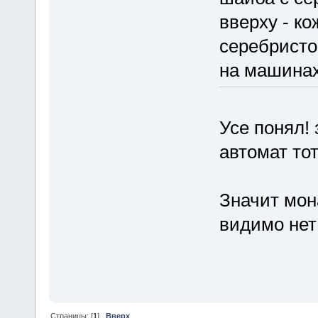
вверху - к
серебристо
на машинах
Усе понял! 
автомат тот
Значит мон
видимо нет
Страницы: [
1
]
Вверх