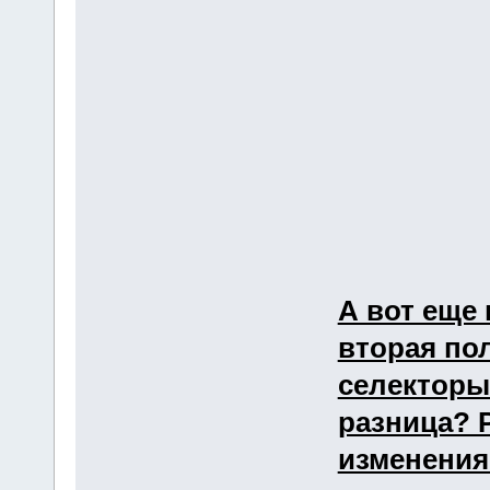
А вот еще 
вторая по
селекторы
разница? 
изменения