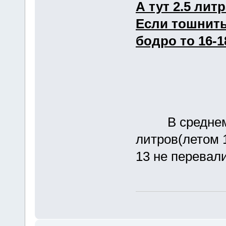
А тут 2.5 лит
Если тошнить
бодро то 16-1
В среднем р
литров(летом 
13 не перевал