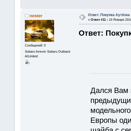
Ответ: Покупка Аутбэка
nester
«
Ответ #11 :
19 Января 2010
Ответ: Покуп
Сообщений: 0
Subaru forever Subaru Outback
A/Limited
Дался Вам э
предыдущий
модельного
Европы оди
шайба с се