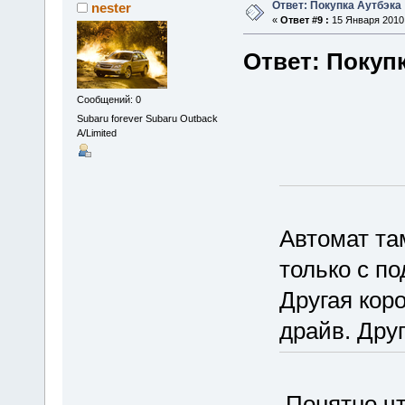
Ответ: Покупка Аутбэка
nester
«
Ответ #9 :
15 Января 2010,
Ответ: Покуп
Сообщений: 0
Subaru forever Subaru Outback
A/Limited
Автомат та
только с п
Другая коро
драйв. Дру
Понятно чт