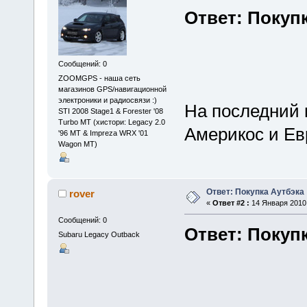
Ответ: Покуп
Сообщений: 0
ZOOMGPS - наша сеть
магазинов GPS/навигационной
электроники и радиосвязи :)
На последний 
STI 2008 Stage1 & Forester '08
Turbo MT (хистори: Legacy 2.0
Америкос и Ев
'96 MT & Impreza WRX '01
Wagon MT)
Ответ: Покупка Аутбэка
rover
«
Ответ #2 :
14 Января 2010,
Сообщений: 0
Ответ: Покуп
Subaru Legacy Outback