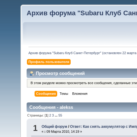
Архив форума "Subaru Клуб Санкт
Архив форума "Subaru Клуб Санкт-Петербург" (остановлен 22 марта 
Профиль пользователя
Просмотр сообщений
В этом разделе можно просмотреть все сообщения, сделанные эт
Сообщения
Темы
Вложения
Сообщения - alekss
Страницы: [
1
]
2
3
...
55
1
Общий форум
/
Ответ: Как снять аккумулятор с Им
«
:
09 Марта 2010, 14:19 »