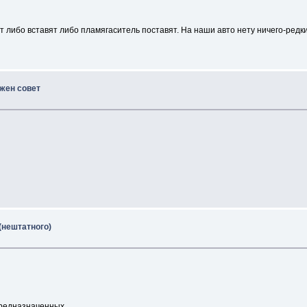
т либо вставят либо пламягаситель поставят. На наши авто нету ничего-редк
ужен совет
(нештатного)
предназначенных.