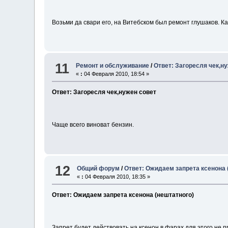
Возьми да свари его, на Витебском был ремонт глушаков. Ка
11
Ремонт и обслуживание
/
Ответ: Загоресля чек,н
«
:
04 Февраля 2010, 18:54 »
Ответ: Загоресля чек,нужен совет
Чаще всего виноват бензин.
12
Общий форум
/
Ответ: Ожидаем запрета ксенона 
«
:
04 Февраля 2010, 18:35 »
Ответ: Ожидаем запрета ксенона (нештатного)
Запрет будет действовать на ксенон в фарах,для этого не 