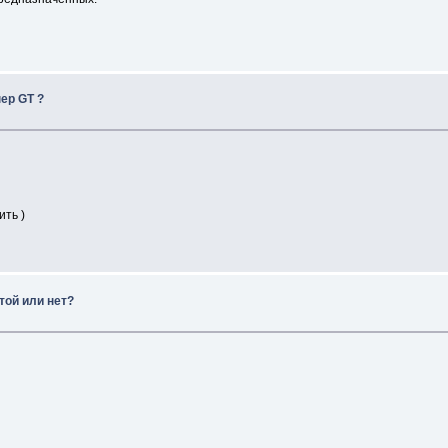
пер GT ?
ить )
той или нет?