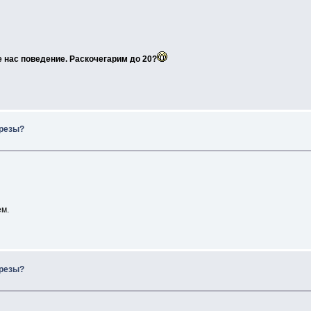
е нас поведение. Раскочегарим до 20?
презы?
ем.
презы?