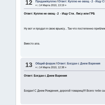
12
Продам/куплю
/
Ответ: Куплю не овощ - 2 - Ищу С
«
:
14 Марта 2010, 13:19 »
Ответ: Куплю не овощ - 2 - Ищу Сти. Лису или ГРБ
Ну вот и продал я свою врыксу... Так что постепенно прибл
Вместо апа.
13
Общий форум
/
Ответ: Богдан с Днем Варения
«
:
14 Марта 2010, 12:38 »
Ответ: Богдан с Днем Варения
Богдан! С Днем Рождения, дорогой товарищ!!!! Всего тебе с