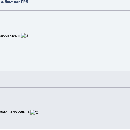
ти. Лису или ГРБ
ижаюсь к цели
амого.. и побольше
)