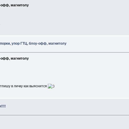
у-офф, магнитолу
.
спорки, упор ГТЦ, блоу-офф, магнитолу
у-офф, магнитолу
Отпишу в личку как выяснится
!!!