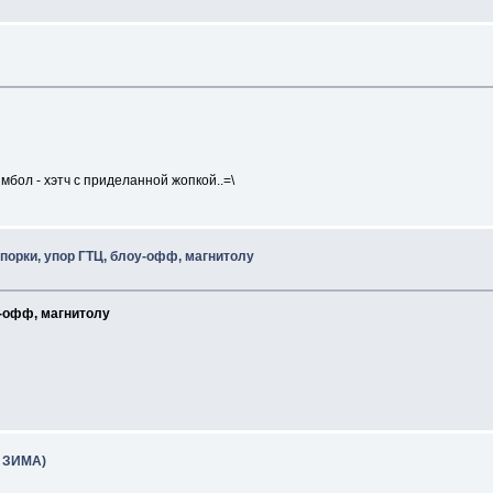
имбол - хэтч с приделанной жопкой..=\
спорки, упор ГТЦ, блоу-офф, магнитолу
у-офф, магнитолу
- ЗИМА)