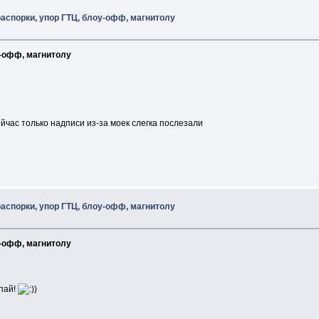
распорки, упор ГТЦ, блоу-офф, магнитолу
у-офф, магнитолу
ейчас только надписи из-за моек слегка послезали
распорки, упор ГТЦ, блоу-офф, магнитолу
у-офф, магнитолу
пай!