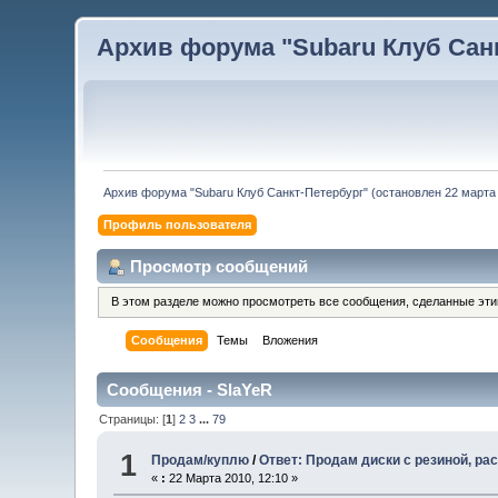
Архив форума "Subaru Клуб Санкт
Архив форума "Subaru Клуб Санкт-Петербург" (остановлен 22 марта 
Профиль пользователя
Просмотр сообщений
В этом разделе можно просмотреть все сообщения, сделанные эт
Сообщения
Темы
Вложения
Сообщения - SlaYeR
Страницы: [
1
]
2
3
...
79
1
Продам/куплю
/
Ответ: Продам диски с резиной, ра
«
:
22 Марта 2010, 12:10 »