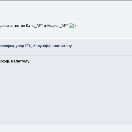
 днем встретил Катю_АРТ и Андрея_АРТ
распорки, упор ГТЦ, блоу-офф, магнитолу
у-офф, магнитолу